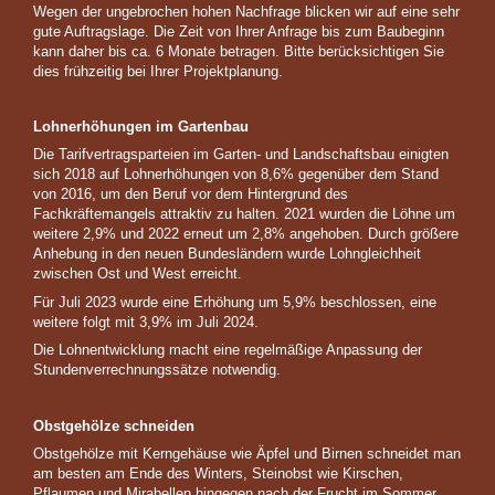
Wegen der ungebrochen hohen Nachfrage blicken wir auf eine sehr
gute Auftragslage. Die Zeit von Ihrer Anfrage bis zum Baubeginn
kann daher bis ca. 6 Monate betragen. Bitte berücksichtigen Sie
dies frühzeitig bei Ihrer Projektplanung.
Lohnerhöhungen im Gartenbau
Die Tarifvertragsparteien im Garten- und Landschaftsbau einigten
sich 2018 auf Lohnerhöhungen von 8,6% gegenüber dem Stand
von 2016, um den Beruf vor dem Hintergrund des
Fachkräftemangels attraktiv zu halten. 2021 wurden die Löhne um
weitere 2,9% und 2022 erneut um 2,8% angehoben. Durch größere
Anhebung in den neuen Bundesländern wurde Lohngleichheit
zwischen Ost und West erreicht.
Für Juli 2023 wurde eine Erhöhung um 5,9% beschlossen, eine
weitere folgt mit 3,9% im Juli 2024.
Die Lohnentwicklung macht eine regelmäßige Anpassung der
Stundenverrechnungssätze notwendig.
Obstgehölze schneiden
Obstgehölze mit Kerngehäuse wie Äpfel und Birnen schneidet man
am besten am Ende des Winters, Steinobst wie Kirschen,
Pflaumen und Mirabellen hingegen nach der Frucht im Sommer.